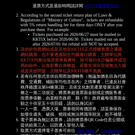
退票方式及退款時間請詳閱
KKTIX退換票規定
According to the second ticket return plan of Laws &
Regulations of “Ministry of Culture”, tickets are refundable
with 5% return handling fee for three days ONLY after you
purchase them. For example:
Tickets purchased on 2026/06/27 must be mailed to
KKTIX before 2026/06/30. Tickets mailed out on and
after 2026/07/01 for refund will NOT be accepted.
請勿於拍賣網站或是其他非KKTIX正式授權售票之通路、
網站購票、也不要透過陌生代購進行購票，主辦單位與
KKTIX均無法保證票券真實性。除可能衍生詐騙案件或交
易糾紛外，以免影響自身權益，若發生演出現場無法入場
或是其他問題，主辦單位及KKTIX概不負責。
若有任何形式非供自用而加價轉售（無論加價名目為代購
費、交通費、補貼等均包含在內）之情事者，已違反社會
秩序維護法第64條第2款；且依文化創意產業發展法第十
條之一第二項規定，將票券超過票面金額或定價販售者，
按票券張數，由直轄市政府、縣（市）政府處每張票面金
額之十倍至五十倍罰鍰，請勿以身試法!
一人一票、憑票入場，票券視同有價證券，請妥善保存，
如發生遺失、破損、燒毀或無法辨識等狀況，恕不補發。
電子票券為無記名票券，請勿將票券QR Code任意公開或
提供給第三人，以防遭人冒領入場。
取票方式選擇電子票券可前往
App Store
／
Google Play