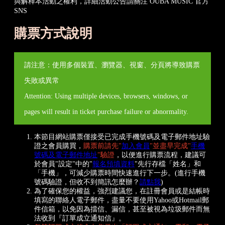
與解釋本活動之權利，詳細活動公告請關注 OUBA MUSIC 官方
SNS
購票方式說明
請注意：使用多個裝置、瀏覽器、視窗、分頁將導致購票
失敗或異常
Attention: Using multiple devices, browsers, windows, or
pages will result in ticket purchase failure or abnormality.
本節目網站購票僅接受已完成手機號碼及電子郵件地址驗
證之會員購買，
購票前請先"
加入會員
"並盡早完成"
手機
號碼及電子郵件地址
"驗證
，以便進行購票流程，建議可
於會員"設定"中的"
報名預填資料
"先行存檔「姓名」和
「手機」，可減少購票時間快速進行下一步。(進行手機
號碼驗證，但收不到簡訊怎麼辦？
請點我
)
為了確保您的權益，強烈建議您，在註冊會員或是結帳時
填寫的聯絡人電子郵件，盡量不要使用Yahoo或Hotmail郵
件信箱，以免因為擋信、漏信，甚至被視為垃圾郵件而無
法收到『訂單成立通知信』。