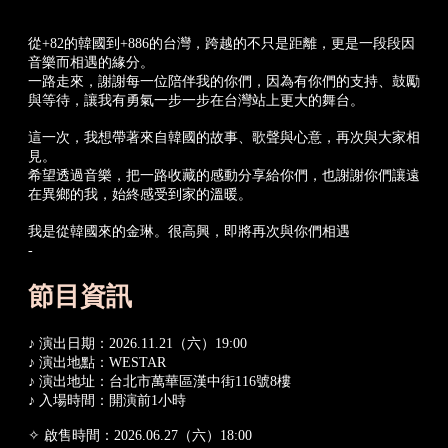
從+82的韓國到+886的台灣，跨越的不只是距離，更是一段段因
音樂而相遇的緣分。
一路走來，謝謝每一位陪伴我的你們，因為有你們的支持、鼓勵
與等待，讓我有勇氣一步一步在台灣站上更大的舞台。
這一次，我想帶著來自韓國的故事、歌聲與心意，再次與大家相
見。
希望透過音樂，把一路收藏的感動分享給你們，也謝謝你們讓遠
在異鄉的我，始終感受到家的溫暖。
我是從韓國來的金琳。很高興，即將再次與你們相遇
-
節目資訊
♪ 演出日期：2026.11.21（六）19:00
♪ 演出地點：WESTAR
♪ 演出地址：台北市萬華區漢中街116號8樓
♪ 入場時間：開演前1小時
✧ 啟售時間：2026.06.27（六）18:00