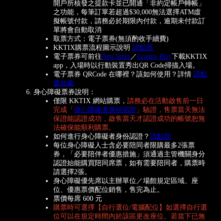
開戶所核發之提款卡並已開通「非約定帳戶轉帳」
之功能，每筆訂單若超過$30,000無法選擇ATM虛
擬帳號付款，請務必於期限內付款，逾期未付款訂
單將會自動取消
取票方式：電子票券(無須酌收手續費)
KKTIX購票流程圖示說明
請點我
電子票券可前往
App Store
／
Google Play
下載KKTIX
app，入場時以行動裝置秀出QR Code掃描入場。
電子票券 QRCode 在哪裡？該如何使用？詳情
請點
選此處
身心障礙票券說明：
僅限 KKTIX 網站購票，
請務必在活動啟售前一日
完成「
身心障礙者身份認證
」驗證，售票當天無法
保證能認證成功，啟售當天才認證成功的帳號恕無
法確保能順利購票。
如何進行身心障礙者身份認證？
請點我
每位身心障礙人士含必要陪同者限購最多2張票
券，「必要陪伴者優惠措施」須通過主管機關身分
認證始能購買陪同席票，如有需要陪同者，購票時
請選擇2張。
身心障礙優先席以主辦單位／場館規定區域、座
位、優惠票價配位銷售，售完為止。
票價每席 600 元
購票時可選擇【自行選位/電腦配位】如選擇自行選
位可以在規定時間內於該區更改座位。若當下已無