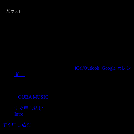
2026 金琳 CONCERT 《From
+82 한국에서 왔어요》 in
TAIPEI
2026/11/21(土) 19:00(+0800)
(
iCal/Outlook
,
Google カレン
ダー
)
WESTAR / 台北市萬華區漢中街116號8樓
OUBA MUSIC
主催者
OUBA MUSIC
すぐ申し込む
Intro
すぐ申し込む