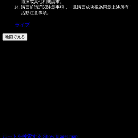
退換或其他相關請求。
購票前請詳閱注意事項，一旦購票成功視為同意上述所有
活動注意事項。
ライブ
地図で見る
WESTAR / 台北市萬華區漢中街116號8樓
ルートを検索する
Show bigger map