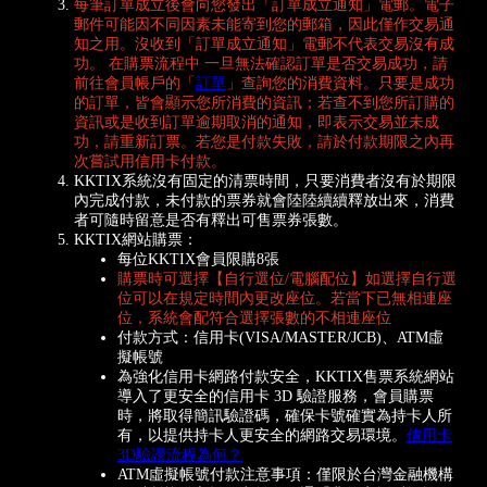
每筆訂單成立後會向您發出「訂單成立通知」電郵。電子
郵件可能因不同因素未能寄到您的郵箱，因此僅作交易通
知之用。沒收到「訂單成立通知」電郵不代表交易沒有成
功。 在購票流程中 一旦無法確認訂單是否交易成功，請
前往會員帳戶的「
訂單
」查詢您的消費資料。只要是成功
的訂單，皆會顯示您所消費的資訊；若查不到您所訂購的
資訊或是收到訂單逾期取消的通知，即表示交易並未成
功，請重新訂票。若您是付款失敗，請於付款期限之內再
次嘗試用信用卡付款。
KKTIX系統沒有固定的清票時間，只要消費者沒有於期限
內完成付款，未付款的票券就會陸陸續續釋放出來，消費
者可隨時留意是否有釋出可售票券張數。
KKTIX網站購票：
每位KKTIX會員限購8張
購票時可選擇【自行選位/電腦配位】如選擇自行選
位可以在規定時間內更改座位。若當下已無相連座
位，系統會配符合選擇張數的不相連座位
付款方式：信用卡(VISA/MASTER/JCB)、ATM虛
擬帳號
為強化信用卡網路付款安全，KKTIX售票系統網站
導入了更安全的信用卡 3D 驗證服務，會員購票
時，將取得簡訊驗證碼，確保卡號確實為持卡人所
有，以提供持卡人更安全的網路交易環境。
信用卡
3D驗證流程為何？
ATM虛擬帳號付款注意事項：僅限於台灣金融機構