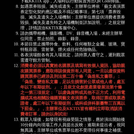
下載KKTIX app，入場時以行動裝置秀出QR Code掃描。
如遇票券毀損、滅失或遺失，主辦單位將依「藝文表演票
券定型化契約應記載及不得記載事項」第七項「票券毀
損、滅失及遺失之入場機制：主辦單位應提供消費者票券
毀損、滅失及遺失時之入場機制並詳加說明。」之規定辦
理，詳情請洽KKTIX客服中心。
請勿攜帶相機、攝影機、DV、錄音機入場，未經主辦單
位同意，禁止拍照、錄影、錄音。
本節目禁止攜帶外食、飲料、任何種類之金屬、玻璃、寶
特瓶容器、雷射筆、煙火或任何危險物品。
各表演場館各有其入場規定，請持票人遵守之，遲到觀眾
需遵守館方管制。
消
費者必須以真實姓名購票及填寫有效個人資訊，協助親
友購買票券，應取得該個資所有人同意，一旦以虛假資料
購買票券已經涉及刑法第二百十條「偽造私文書罪」：
「偽造、變造私文書，足以生損害於公眾或他人者，處五
年以下有期徒刑。」 ；且依文化創意產業發展法第十條
之一第三項規定：「以虛偽資料或其他不正方式，利用電
腦或其他相關設備購買藝文表演票券，取得訂票或取票憑
證者，處三年以下有期徒刑，或科或併科新臺幣三百萬以
下罰金。」，主辦單位及KKTIX皆有權利立即取消該消
費者訂單，請勿以身試法!
觀眾入場後，如發現有視線受阻之情形，應於演出開始後
10分鐘內向現場工作人員提出反映；逾期未提出者，視同
無異議，主辦單位或售票單位恕不受理任何事後之補償、