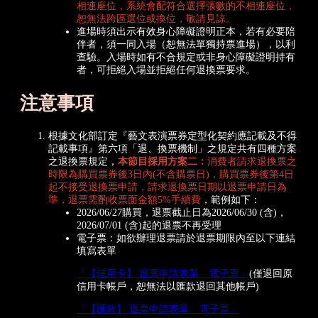
相連座位，系統會配符合選擇張數的不相連座位，
恕無法跨區選位或換位，敬請見諒。
進場時須出示有效身心障礙證明正本，若有必要陪
伴者，須一同入場（恕無法單獨持票進場），以利
查驗。入場時如有不合規定或非身心障礙證明持有
者，可拒絕入場並拒絕任何退換票要求。
注意事項
根據文化部訂定『藝文表演票券定型化契約應記載及不得
記載事項』第六項「退、換票機制」之規定共有四種方案
之退換票規定，
本節目採用方案二：
消費者請求退換票之
時限為購買票券後3日內(不含購票日)，購買票券後第4日
起不接受退換票申請，請求退換票日期以退票申請日為
準，退票需酌收票面金額5%手續費
，範例如下：
2026/06/27購買，退票截止日為2026/06/30 (含)，
2026/07/01 (含)起的退票不再受理
電子票：如欲辦理退票請於退票期限內至以下連結
填寫表單
「【信用卡】 退票申請表單 _ 電子票」
(僅退回原
信用卡帳戶，恕無法以匯款退回其他帳戶)
「【匯款】 退票申請表單 _ 電子票」